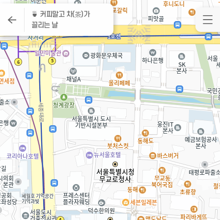
🍵 커피말고 차(茶)가
끌리는 날