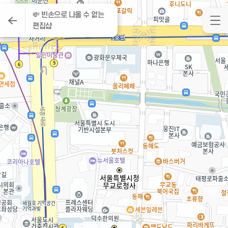
💸 빈손으로 나올 수 없는
편집샵