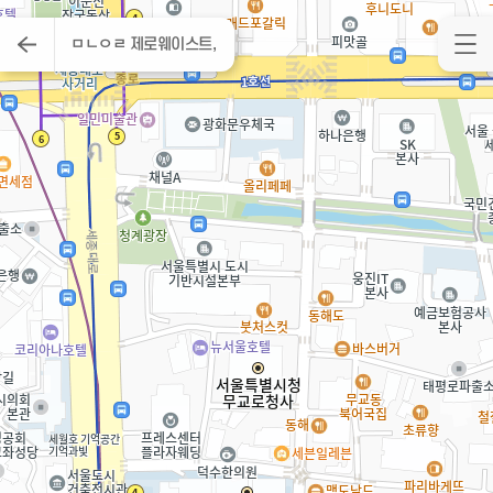
ㅁㄴㅇㄹ 제로웨이스트,