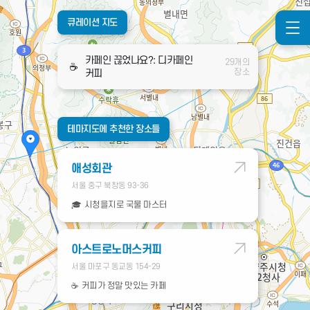
큐레이션 지도
카페인 끊었나요?: 디카페인
29개의
☕️
장소
커피
테마지도에 추천한 장소들
애성회관
서울 중구 북창동 93-36
🎓
시청을지로 국물 마스터
아스트로노머스커피
서울 마포구 동교동 154-29
☕️
커피가 정말 맛있는 카페