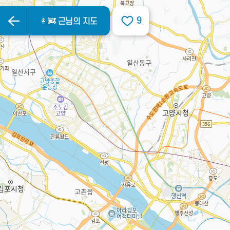
9
👩‍🚒 근님의 지도