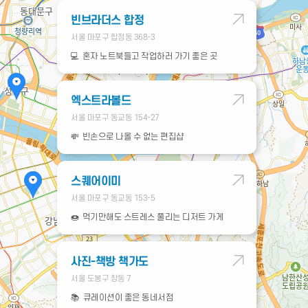
빈브라더스 합정
서울 마포구 합정동 368-3
💻
혼자 노트북들고 작업하러 가기 좋은 곳
엑스트라볼드
서울 마포구 동교동 154-27
💸
빈손으로 나올 수 없는 편집샵
스퀘어이미
서울 마포구 동교동 153-5
🍩
먹기만해도 스트레스 풀리는 디저트 가게
사진-책방 책가도
서울 도봉구 창동 7
📚
큐레이션이 좋은 동네서점