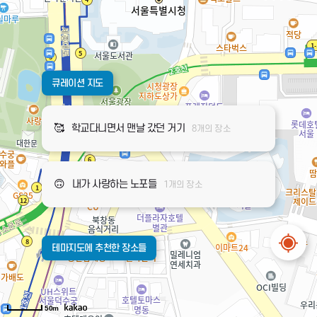
큐레이션 지도
🥰
학교다니면서 맨날 갔던 거기
8개의 장소
🙃
내가 사랑하는 노포들
1개의 장소
테마지도에 추천한 장소들
50m