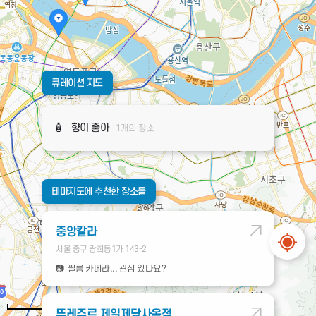
큐레이션 지도
🧴
향이 좋아
1개의 장소
테마지도에 추천한 장소들
중앙칼라
서울 중구 광희동1가 143-2
📷
필름 카메라... 관심 있나요?
2km
뚜레쥬르 제일제당사옥점