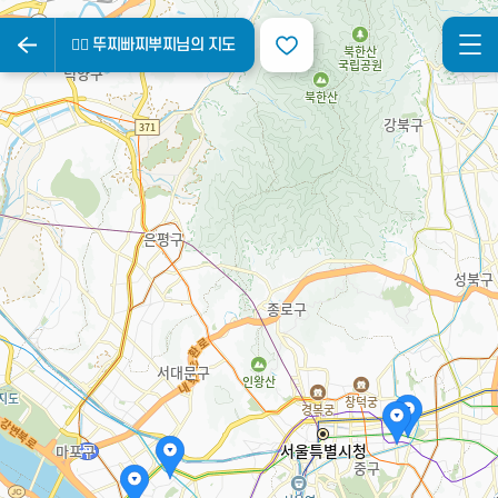
🧞‍♂️ 뚜찌빠찌뿌찌님의 지도