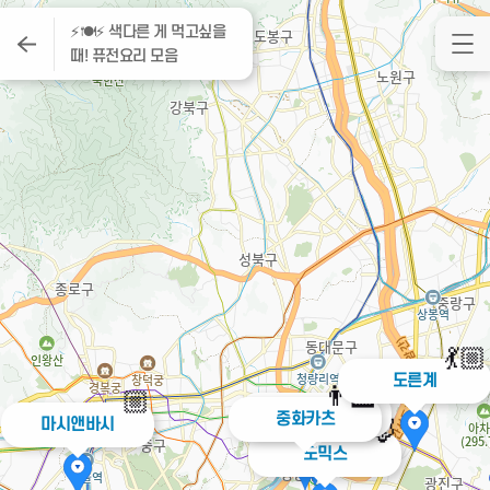
⚡️🍽⚡️ 색다른 게 먹고싶을
때! 퓨전요리 모음
💃🏼
도른계
🧐
👨‍🏫
🏼
식당탕기
중화카츠
마시앤바시
🦊
도믹스