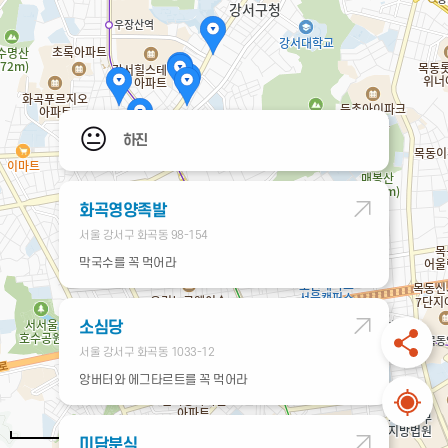
😐
하진
화곡영양족발
서울 강서구 화곡동 98-154
막국수를 꼭 먹어라
소심당
서울 강서구 화곡동 1033-12
앙버터와 에그타르트를 꼭 먹어라
500m
미담분식