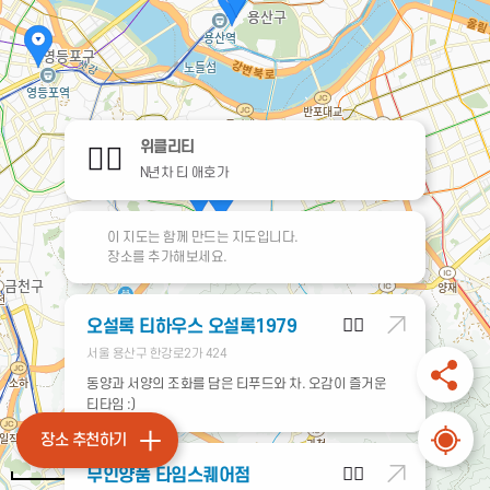
위클리티
🧙‍♀️
N년차 티 애호가
이 지도는 함께 만드는 지도입니다.
장소를 추가해보세요.
🧙‍♀️
오설록 티하우스 오설록1979
서울 용산구 한강로2가 424
동양과 서양의 조화를 담은 티푸드와 차. 오감이 즐거운 
티타임 :)
장소 추천하기
🧙‍♀️
무인양품 타임스퀘어점
2km